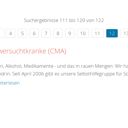
0
365
0
r Sie
Suchergebnisse 111 bis 120 von 122
rei
ie Uhr
4
5
6
7
8
9
10
11
12
1
wersuchtkranke (CMA)
n, Alkohol, Medikamente - und das in rauen Mengen: Wir ha
drin. Seit April 2006 gibt es unsere Selbsthilfegruppe für 
iterlesen