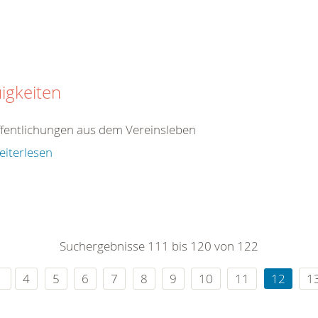
igkeiten
fentlichungen aus dem Vereinsleben
eiterlesen
Suchergebnisse 111 bis 120 von 122
4
5
6
7
8
9
10
11
12
1