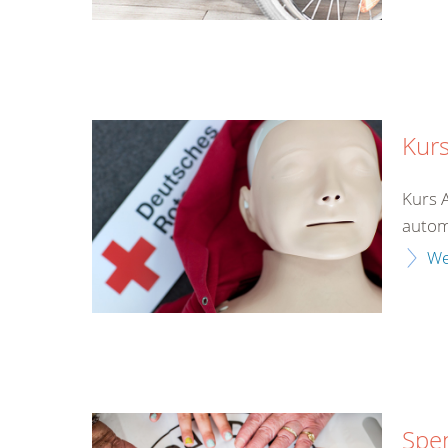
Kurs
Kurs 
automa
We
Spe