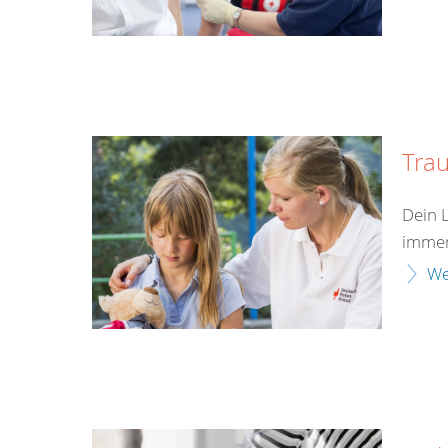
Tra
Dein 
immer
We