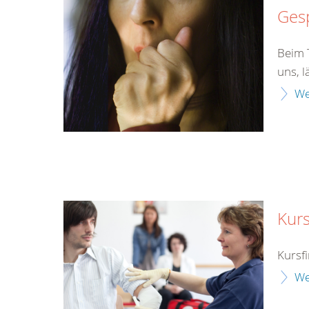
Gesp
Beim T
uns, l
We
Kurs
Kursf
We