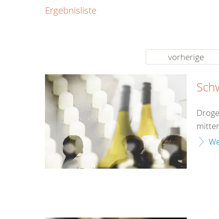
0800
Ergebnisliste
00
Infos fü
kostenf
rund um d
vorherige
Sch
Droge
mitten
We