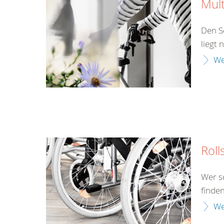
Mult
Den S
liegt 
We
Roll
Wer s
finden
We