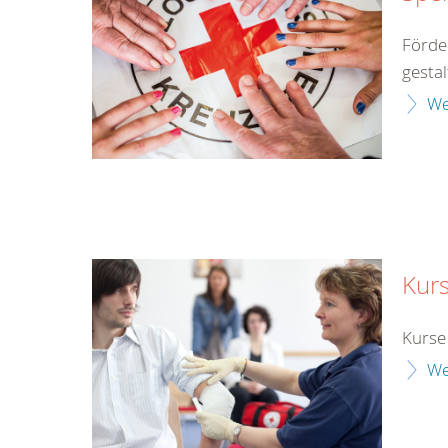
Förde
gestal
We
Kur
Kurse
We