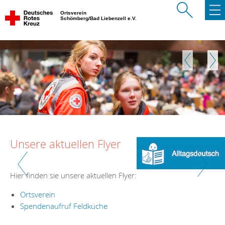
Ortsverein
Schömberg/Bad Liebenzell e.V.
Zurück
Weite
Unsere aktuellen Flyer
Zurück
Weiter
Hier finden sie unsere aktuellen Flyer:
Ortsverein
Spendenaufruf Feldküche