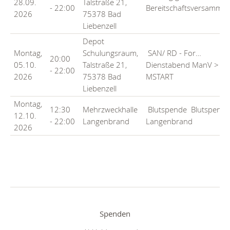
28.09.
Talstraße 21,
- 22:00
Bereitschaftsversammlu
2026
75378 Bad
Liebenzell
Depot
Montag,
Schulungsraum,
SAN/ RD - For…
20:00
05.10.
Talstraße 21,
Dienstabend ManV >
- 22:00
2026
75378 Bad
MSTART
Liebenzell
Montag,
12:30
Mehrzweckhalle
Blutspende
Blutspend
12.10.
- 22:00
Langenbrand
Langenbrand
2026
Spenden