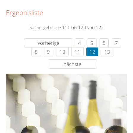
Ergebnisliste
Suchergebnisse 111 bis 120 von 122
vorherige
4
5
6
7
8
9
10
11
12
13
nächste